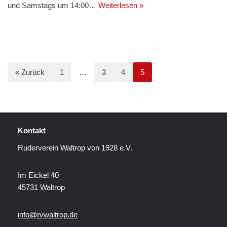
und Samstags um 14:00…
Weiterlesen »
« Zurück
1
…
3
4
5
Kontakt
Ruderverein Waltrop von 1928 e.V.
Im Eickel 40
45731 Waltrop
info@rvwaltrop.de